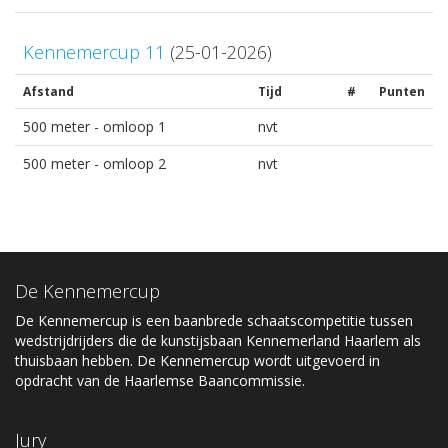
Kennemercup 11
(25-01-2026)
Afstand
Tijd
#
Punten
500 meter - omloop 1
nvt
500 meter - omloop 2
nvt
De Kennemercup
De Kennemercup is een baanbrede schaatscompetitie tussen
wedstrijdrijders die de kunstijsbaan Kennemerland Haarlem als
thuisbaan hebben. De Kennemercup wordt uitgevoerd in
opdracht van de Haarlemse Baancommissie.
Jury