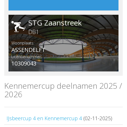
STG Zaanstreek
DB1
Woonplaats:
ASSENDELFT
Licentienummer:
10309043
Kennemercup deelnamen 2025 /
2026
IJsbeercup 4 en Kennemercup 4
(02-11-2025)