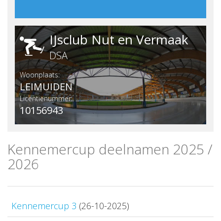
IJsclub Nut en Vermaak
DSA
Woonplaats:
LEIMUIDEN
Licentienummer:
10156943
Kennemercup deelnamen 2025 /
2026
Kennemercup 3
(26-10-2025)