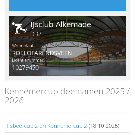
IJsclub Alkemade
DB2
Woonplaats:
ROELOFARENDSVEEN
Licentienummer:
10279450
Kennemercup deelnamen 2025 /
2026
IJsbeercup 2 en Kennemercup 2
(18-10-2025)