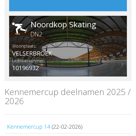
Noordkop Skating
DN2
Woonplaats:
VELSERBROEK
Licentienummer:
10196932
Kennemercup deelnamen 2025 /
2026
Kennemercup 14
(22-02-2026)